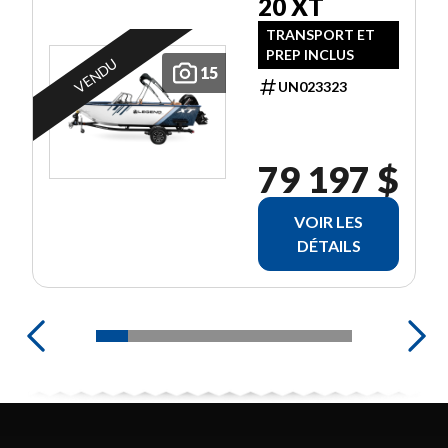
20 XT
TRANSPORT ET
PREP INCLUS
VENDU
15
UN023323
79 197 $
VOIR LES
DÉTAILS