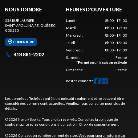
NOUS JOINDRE
HEURES D'OUVERTURE
356 RUE LAURIER
Lundi
:
8h00 - 17h00
SAINT-APOLLINAIRE
, QUÉBEC
Mardi
:
8h00 - 17h00
G0S 2E0
Mercredi
:
8h00 - 17h00
ITINÉRAIRE
Jeudi
:
8h00 - 18h00
Vendredi
:
8h00 - 17h00
418 881-2202
Samedi
:
Fermé
*
Fermé pour la saison estivale
Dimanche
:
Fermé
Restez connecté
Les données affichées sont à titre indicatif seulement et ne peuvent être
considérées comme contractuelles. Veuillez nous consulter pour plus de
détails.
© 2026 Nordik Sports. Tous droits réservés. Consultez la
politique de
confidentialité
et les
conditions d'utilisation
.
Choix de consentement.
© 2026 Conception et hébergement de sites
Web pour sport motorisé par