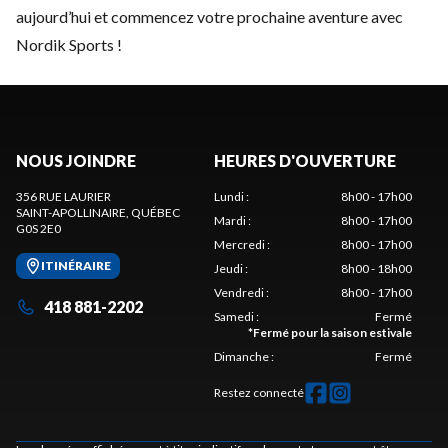
aujourd’hui et commencez votre prochaine aventure avec
Nordik Sports !
NOUS JOINDRE
HEURES D'OUVERTURE
356 RUE LAURIER
Lundi
:
8h00 - 17h00
SAINT-APOLLINAIRE
, QUÉBEC
Mardi
:
8h00 - 17h00
G0S 2E0
Mercredi
:
8h00 - 17h00
ITINÉRAIRE
Jeudi
:
8h00 - 18h00
Vendredi
:
8h00 - 17h00
418 881-2202
Samedi
:
Fermé
*
Fermé pour la saison estivale
Dimanche
:
Fermé
Restez connecté