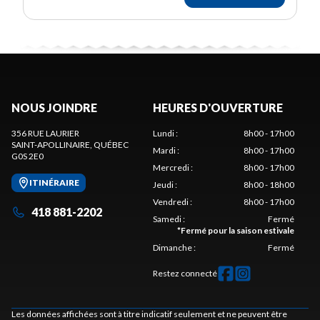
NOUS JOINDRE
HEURES D'OUVERTURE
356 RUE LAURIER
Lundi
:
8h00 - 17h00
SAINT-APOLLINAIRE
, QUÉBEC
Mardi
:
8h00 - 17h00
G0S 2E0
Mercredi
:
8h00 - 17h00
ITINÉRAIRE
Jeudi
:
8h00 - 18h00
Vendredi
:
8h00 - 17h00
418 881-2202
Samedi
:
Fermé
*
Fermé pour la saison estivale
Dimanche
:
Fermé
Restez connecté
Les données affichées sont à titre indicatif seulement et ne peuvent être