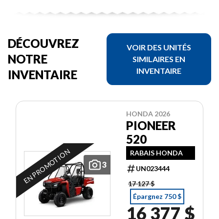
DÉCOUVREZ
VOIR DES UNITÉS
NOTRE
SIMILAIRES EN
INVENTAIRE
INVENTAIRE
HONDA 2026
PIONEER
520
EN PROMOTION
RABAIS HONDA
3
UN023444
17 127 $
Épargnez 750 $
16 377 $