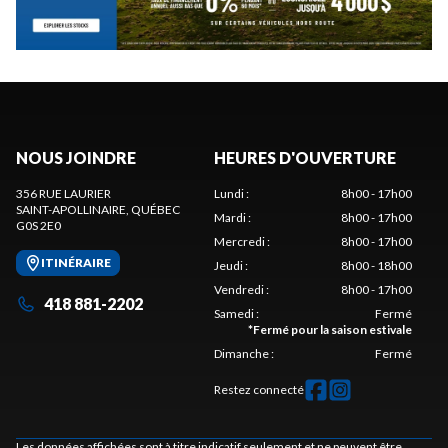
NOUS JOINDRE
HEURES D'OUVERTURE
356 RUE LAURIER
Lundi
:
8h00 - 17h00
SAINT-APOLLINAIRE
, QUÉBEC
Mardi
:
8h00 - 17h00
G0S 2E0
Mercredi
:
8h00 - 17h00
ITINÉRAIRE
Jeudi
:
8h00 - 18h00
Vendredi
:
8h00 - 17h00
418 881-2202
Samedi
:
Fermé
*
Fermé pour la saison estivale
Dimanche
:
Fermé
Restez connecté
Les données affichées sont à titre indicatif seulement et ne peuvent être