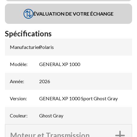
ÉVALUATION DE VOTRE ÉCHANGE
Spécifications
Manufacturier
Polaris
:
Modèle
:
GENERAL XP 1000
Année
:
2026
Version
:
GENERAL XP 1000 Sport Ghost Gray
Couleur
:
Ghost Gray
Moteur et Transmission