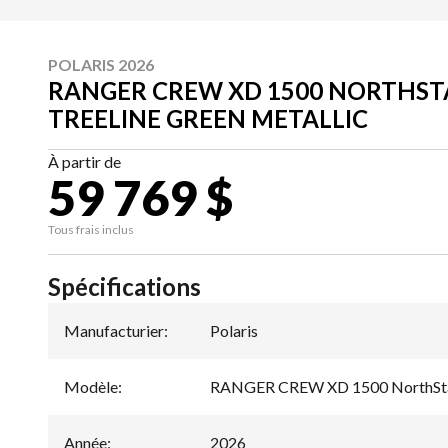
POLARIS 2026
RANGER CREW XD 1500 NORTHS
TREELINE GREEN METALLIC
À partir de
59 769 $
Tous frais inclus
Spécifications
Manufacturier
:
Polaris
Modèle
:
RANGER CREW XD 1500 NorthSt
Année
:
2026