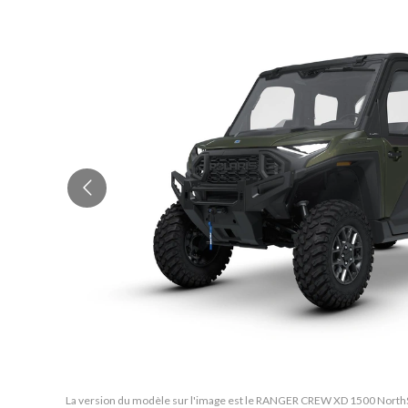
La version du modèle sur l'image est le RANGER CREW XD 1500 North