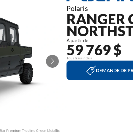
Polaris
RANGER 
NORTHST
À partir de
59 769 $
Tous frais inclus
DEMANDE DE PR
Star Premium Treeline Green Metallic
La version du modèle sur l'image es