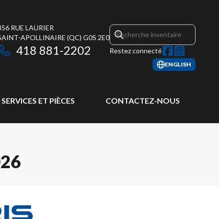
356 RUE LAURIER
SAINT-APOLLINAIRE
(QC)
G0S 2E0
418 881-2202
Restez connecté
ENGLISH
SERVICES ET PIÈCES
CONTACTEZ-NOUS
026