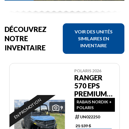
DÉCOUVREZ
VOIR DES UNITÉS
NOTRE
SIMILAIRES EN
INVENTAIRE
INVENTAIRE
POLARIS 2026
RANGER
570 EPS
PREMIUM
EN PROMOTION
GARANTIE
RABAIS NORDIK +
9
POLARIS
POLARIS 2
ANS
UN022250
21 139 $