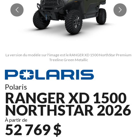
La version du modèle sur l'image est le RANGER XD 1500 NorthStar Premium
La
Treeline Green Metallic
Polaris
RANGER XD 1500
NORTHSTAR 2026
À partir de
52 769 $