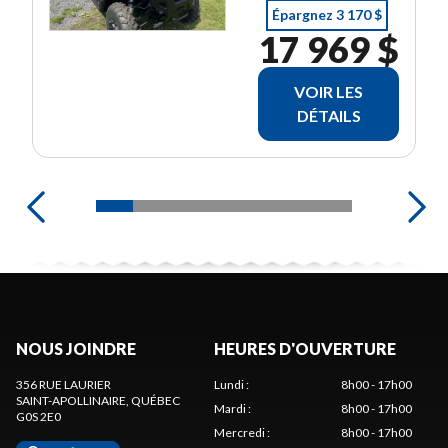
Épargnez 3 170 $
17 969 $
VOIR LES
DÉTAILS
NOUS JOINDRE
HEURES D'OUVERTURE
356 RUE LAURIER
Lundi
:
8h00 - 17h00
SAINT-APOLLINAIRE
, QUÉBEC
Mardi
:
8h00 - 17h00
G0S 2E0
Mercredi
:
8h00 - 17h00