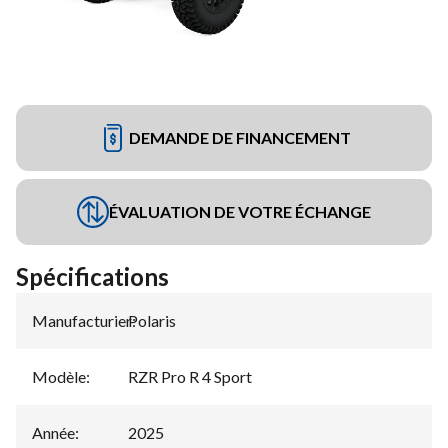
DEMANDE DE FINANCEMENT
ÉVALUATION DE VOTRE ÉCHANGE
Spécifications
Manufacturier
Polaris
:
Modèle
:
RZR Pro R 4 Sport
Année
:
2025