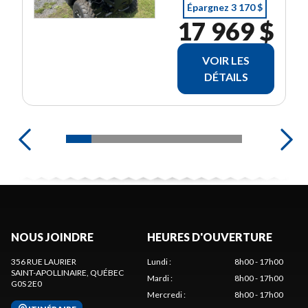
Épargnez 3 170 $
17 969 $
VOIR LES
DÉTAILS
NOUS JOINDRE
HEURES D'OUVERTURE
356 RUE LAURIER
Lundi
:
8h00 - 17h00
SAINT-APOLLINAIRE
, QUÉBEC
Mardi
:
8h00 - 17h00
G0S 2E0
Mercredi
:
8h00 - 17h00