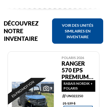
DÉCOUVREZ
VOIR DES UNITÉS
NOTRE
SIMILAIRES EN
INVENTAIRE
INVENTAIRE
POLARIS 2026
RANGER
570 EPS
PREMIUM
EN PROMOTION
GARANTIE
RABAIS NORDIK +
9
POLARIS
POLARIS 2
ANS
UN022250
21 139 $