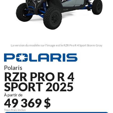
La version du modèle sur l'image est le RZR Pro R 4 Sport Storm Gray
Polaris
RZR PRO R 4
SPORT 2025
À partir de
49 369 $
Tous frais inclus