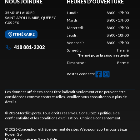
NOUS JOINDRE
HEURES D'OUVERTURE
356 RUE LAURIER
Lundi
:
8h00 - 17h00
SAINT-APOLLINAIRE
, QUÉBEC
Mardi
:
8h00 - 17h00
G0S 2E0
Mercredi
:
8h00 - 17h00
ITINÉRAIRE
Jeudi
:
8h00 - 18h00
Vendredi
:
8h00 - 17h00
418 881-2202
Samedi
:
Fermé
*
Fermé pour la saison estivale
Dimanche
:
Fermé
Restez connecté
Les données affichées sont à titre indicatif seulement et ne peuvent être
considérées comme contractuelles. Veuillez nous consulter pour plus de
détails.
© 2026 Nordik Sports. Tous droits réservés. Consultez la
politique de
confidentialité
et les
conditions d'utilisation
.
Choix de consentement.
© 2026 Conception et hébergement de sites
Web pour sport motorisé par
Power Go
.
Membre du réseau
Shop A Ride
.