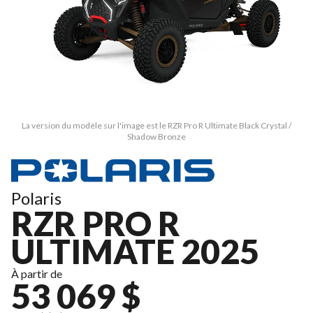
La version du modèle sur l'image est le RZR Pro R Ultimate Black Crystal /
Shadow Bronze
Polaris
RZR PRO R
ULTIMATE 2025
À partir de
53 069 $