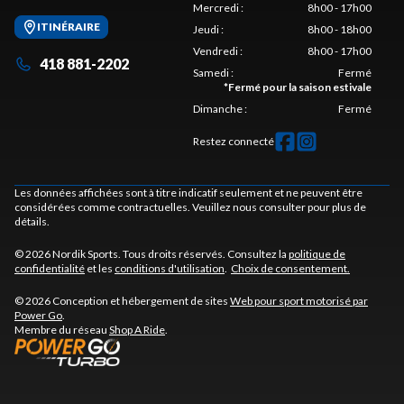
Mercredi
:
8h00 - 17h00
ITINÉRAIRE
Jeudi
:
8h00 - 18h00
Vendredi
:
8h00 - 17h00
418 881-2202
Samedi
:
Fermé
*
Fermé pour la saison estivale
Dimanche
:
Fermé
Restez connecté
Les données affichées sont à titre indicatif seulement et ne peuvent être
considérées comme contractuelles. Veuillez nous consulter pour plus de
détails.
© 2026 Nordik Sports. Tous droits réservés. Consultez la
politique de
confidentialité
et les
conditions d'utilisation
.
Choix de consentement.
© 2026 Conception et hébergement de sites
Web pour sport motorisé par
Power Go
.
Membre du réseau
Shop A Ride
.