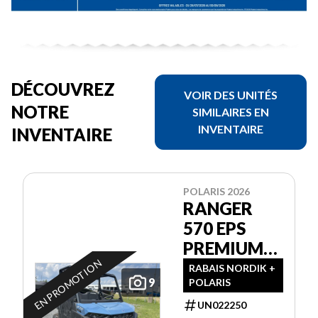
DÉCOUVREZ
VOIR DES UNITÉS
NOTRE
SIMILAIRES EN
INVENTAIRE
INVENTAIRE
POLARIS 2026
RANGER
570 EPS
PREMIUM
EN PROMOTION
GARANTIE
RABAIS NORDIK +
9
POLARIS
POLARIS 2
ANS
UN022250