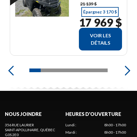
21 139 $
Épargnez 3 170 $
17 969 $
VOIR LES
DÉTAILS
NOUS JOINDRE
HEURES D'OUVERTURE
356 RUE LAURIER
Lundi
:
8h00 - 17h00
SAINT-APOLLINAIRE
, QUÉBEC
Mardi
:
8h00 - 17h00
G0S 2E0