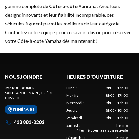
gamme complète de
Côte-à-côte Yamaha
. Avec leurs
designs innovants et leur fiabilité incomparable, ces
véhicules figurent parmi les meilleurs de leur catégorie.
Contactez notre équipe
pour en savoir plus ou pour réserver
votre Côte-à-côte Yamaha dès maintenant !
NOUS JOINDRE
HEURES D'OUVERTURE
356 RUE LAURIER
Lundi
:
8h00 - 17h00
SAINT-APOLLINAIRE
, QUÉBEC
Mardi
:
8h00 - 17h00
G0S 2E0
Mercredi
:
8h00 - 17h00
ITINÉRAIRE
Jeudi
:
8h00 - 18h00
Vendredi
:
8h00 - 17h00
418 881-2202
Samedi
:
Fermé
*
Fermé pour la saison estivale
Dimanche
:
Fermé