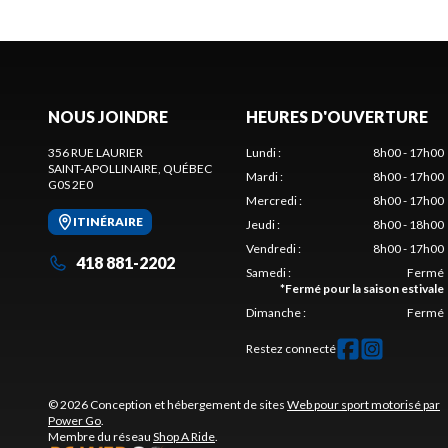
NOUS JOINDRE
HEURES D'OUVERTURE
356 RUE LAURIER
Lundi
:
8h00 - 17h00
SAINT-APOLLINAIRE
, QUÉBEC
Mardi
:
8h00 - 17h00
G0S 2E0
Mercredi
:
8h00 - 17h00
ITINÉRAIRE
Jeudi
:
8h00 - 18h00
Vendredi
:
8h00 - 17h00
418 881-2202
Samedi
:
Fermé
*
Fermé pour la saison estivale
Dimanche
:
Fermé
Restez connecté
© 2026 Conception et hébergement de sites
Web pour sport motorisé par
Power Go
.
Membre du réseau
Shop A Ride
.