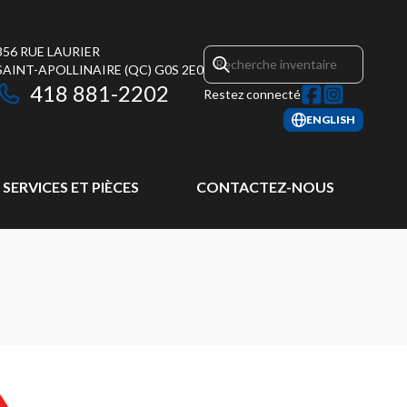
356 RUE LAURIER
SAINT-APOLLINAIRE
(QC)
G0S 2E0
418 881-2202
Restez connecté
ENGLISH
SERVICES ET PIÈCES
CONTACTEZ-NOUS