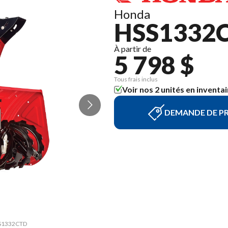
Honda
HSS1332
À partir de
5 798 $
Tous frais inclus
Voir nos 2 unités en inventai
DEMANDE DE PR
HSS1332CTD
La versio