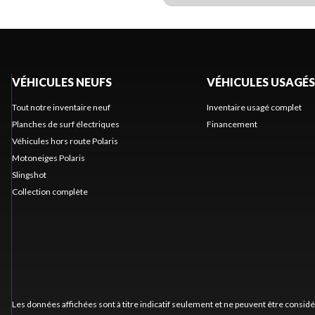
VÉHICULES NEUFS
VÉHICULES USAGÉS
Tout notre inventaire neuf
Inventaire usagé complet
Planches de surf électriques
Financement
Véhicules hors route Polaris
Motoneiges Polaris
Slingshot
Collection complète
Les données affichées sont à titre indicatif seulement et ne peuvent être consid