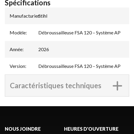
Spécifications
Manufacturier
Stihl
:
Modèle
:
Débroussailleuse FSA 120 – Système AP
Année
:
2026
Version
:
Débroussailleuse FSA 120 – Système AP
Caractéristiques techniques
NOUS JOINDRE
HEURES D'OUVERTURE