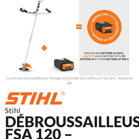
La version du modèle sur l'image est le Débroussailleuse FSA 120 – Système
AP
Stihl
DÉBROUSSAILLEU
FSA 120 –