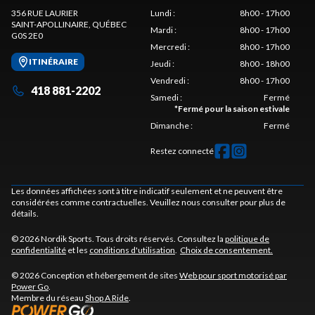
356 RUE LAURIER
Lundi
:
8h00 - 17h00
SAINT-APOLLINAIRE
, QUÉBEC
Mardi
:
8h00 - 17h00
G0S 2E0
Mercredi
:
8h00 - 17h00
ITINÉRAIRE
Jeudi
:
8h00 - 18h00
Vendredi
:
8h00 - 17h00
418 881-2202
Samedi
:
Fermé
*
Fermé pour la saison estivale
Dimanche
:
Fermé
Restez connecté
Les données affichées sont à titre indicatif seulement et ne peuvent être
considérées comme contractuelles. Veuillez nous consulter pour plus de
détails.
© 2026 Nordik Sports. Tous droits réservés. Consultez la
politique de
confidentialité
et les
conditions d'utilisation
.
Choix de consentement.
© 2026 Conception et hébergement de sites
Web pour sport motorisé par
Power Go
.
Membre du réseau
Shop A Ride
.