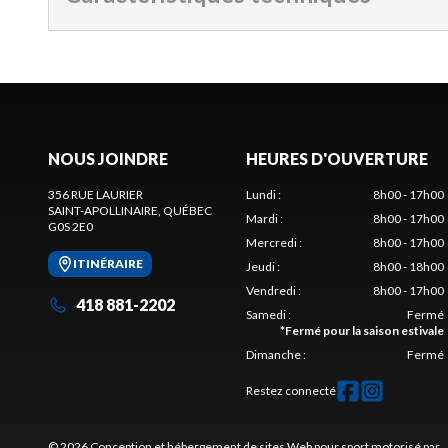
NOUS JOINDRE
HEURES D'OUVERTURE
356 RUE LAURIER
Lundi
:
8h00 - 17h00
SAINT-APOLLINAIRE
, QUÉBEC
Mardi
:
8h00 - 17h00
G0S 2E0
Mercredi
:
8h00 - 17h00
ITINÉRAIRE
Jeudi
:
8h00 - 18h00
Vendredi
:
8h00 - 17h00
418 881-2202
Samedi
:
Fermé
*
Fermé pour la saison estivale
Dimanche
:
Fermé
Restez connecté
© 2026 Conception et hébergement de sites
Web pour sport motorisé par