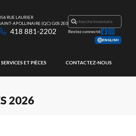
356 RUE LAURIER
SAINT-APOLLINAIRE
(QC)
G0S 2E0
418 881-2202
Restez connecté
ENGLISH
SERVICES ET PIÈCES
CONTACTEZ-NOUS
S 2026