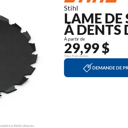
Stihl
LAME DE 
À DENTS 
À partir de
29,99 $
Tous frais inclus
DEMANDE DE PR
rculaire à dents douces