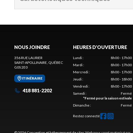
NOUS JOINDRE
HEURES D'OUVERTURE
356 RUE LAURIER
Lundi
:
8h00 - 17h00
SAINT-APOLLINAIRE
, QUÉBEC
Mardi
:
8h00 - 17h00
G0S 2E0
Mercredi
:
8h00 - 17h00
ITINÉRAIRE
Jeudi
:
8h00 - 18h00
Vendredi
:
8h00 - 17h00
418 881-2202
Samedi
:
Fermé
*
Fermé pour la saison estivale
Dimanche
:
Fermé
Restez connecté
© 2026 Conception et hébergement de sites
Web pour sport motorisé par