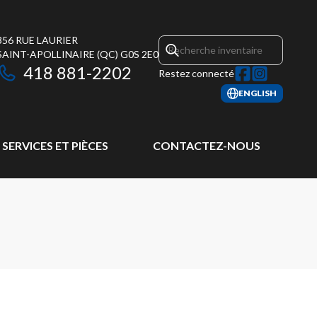
356 RUE LAURIER
SAINT-APOLLINAIRE
(QC)
G0S 2E0
418 881-2202
Restez connecté
ENGLISH
SERVICES ET PIÈCES
CONTACTEZ-NOUS