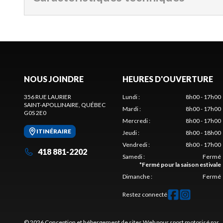
NOUS JOINDRE
HEURES D'OUVERTURE
356 RUE LAURIER
Lundi
:
8h00 - 17h00
SAINT-APOLLINAIRE
, QUÉBEC
Mardi
:
8h00 - 17h00
G0S 2E0
Mercredi
:
8h00 - 17h00
ITINÉRAIRE
Jeudi
:
8h00 - 18h00
Vendredi
:
8h00 - 17h00
418 881-2202
Samedi
:
Fermé
*
Fermé pour la saison estivale
Dimanche
:
Fermé
Restez connecté
© 2026 Conception et hébergement de sites
Web pour sport motorisé par