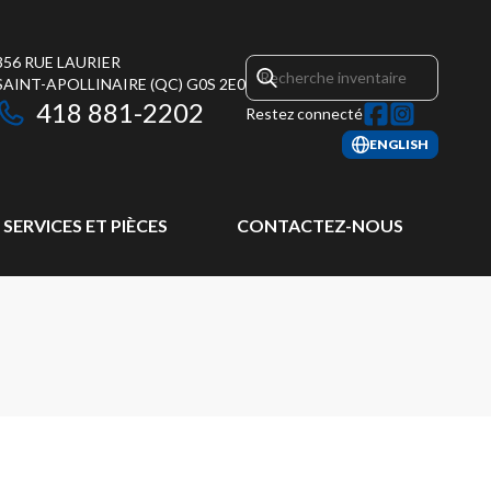
356 RUE LAURIER
SAINT-APOLLINAIRE
(QC)
G0S 2E0
418 881-2202
Restez connecté
ENGLISH
SERVICES ET PIÈCES
CONTACTEZ-NOUS