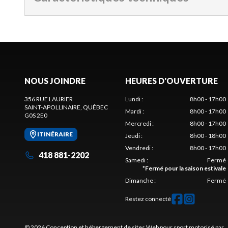
NOUS JOINDRE
HEURES D'OUVERTURE
356 RUE LAURIER
Lundi
:
8h00 - 17h00
SAINT-APOLLINAIRE
, QUÉBEC
Mardi
:
8h00 - 17h00
G0S 2E0
Mercredi
:
8h00 - 17h00
ITINÉRAIRE
Jeudi
:
8h00 - 18h00
Vendredi
:
8h00 - 17h00
418 881-2202
Samedi
:
Fermé
*
Fermé pour la saison estivale
Dimanche
:
Fermé
Restez connecté
© 2026 Conception et hébergement de sites
Web pour sport motorisé par