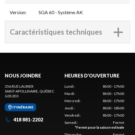
Version
:
SGA 60 - Système AK
Caractéristiques techniques
NOUS JOINDRE
HEURES D'OUVERTURE
356 RUE LAURIER
Lundi
:
8h00 - 17h00
SAINT-APOLLINAIRE
, QUÉBEC
Mardi
:
8h00 - 17h00
G0S 2E0
Mercredi
:
8h00 - 17h00
ITINÉRAIRE
Jeudi
:
8h00 - 18h00
Vendredi
:
8h00 - 17h00
418 881-2202
Samedi
:
Fermé
*
Fermé pour la saison estivale
Dimanche
:
Fermé