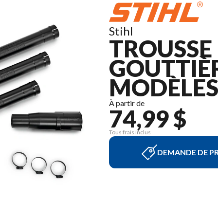
Stihl
TROUSSE
GOUTTIÈ
MODÈLES 
À partir de
74,99 $
Tous frais inclus
DEMANDE DE PR