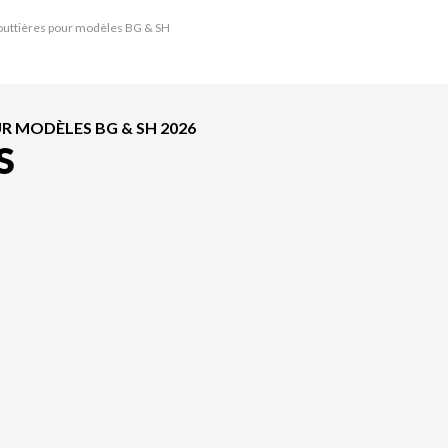
gouttières pour modèles BG & SH
R MODÈLES BG & SH 2026
S