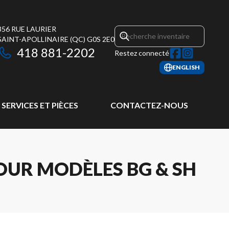
356 RUE LAURIER
SAINT-APOLLINAIRE
(QC)
G0S 2E0
418 881-2202
Restez connecté
ENGLISH
SERVICES ET PIÈCES
CONTACTEZ-NOUS
OUR MODÈLES BG & SH