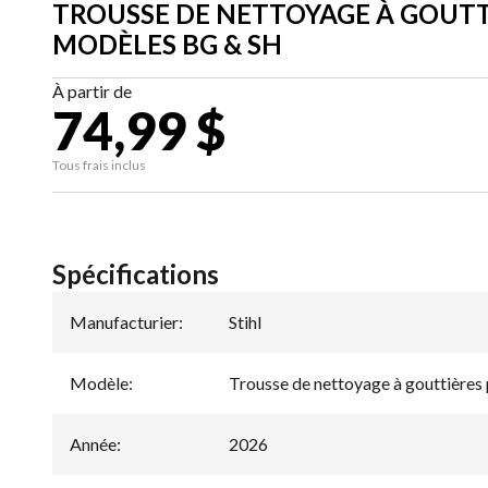
TROUSSE DE NETTOYAGE À GOUTT
MODÈLES BG & SH
À partir de
74,99 $
Tous frais inclus
Spécifications
Manufacturier
:
Stihl
Modèle
:
Trousse de nettoyage à gouttière
Année
:
2026