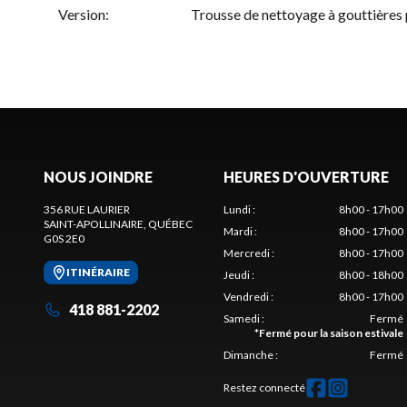
Version
:
Trousse de nettoyage à gouttière
NOUS JOINDRE
HEURES D'OUVERTURE
356 RUE LAURIER
Lundi
:
8h00 - 17h00
SAINT-APOLLINAIRE
, QUÉBEC
Mardi
:
8h00 - 17h00
G0S 2E0
Mercredi
:
8h00 - 17h00
ITINÉRAIRE
Jeudi
:
8h00 - 18h00
Vendredi
:
8h00 - 17h00
418 881-2202
Samedi
:
Fermé
*
Fermé pour la saison estivale
Dimanche
:
Fermé
Restez connecté