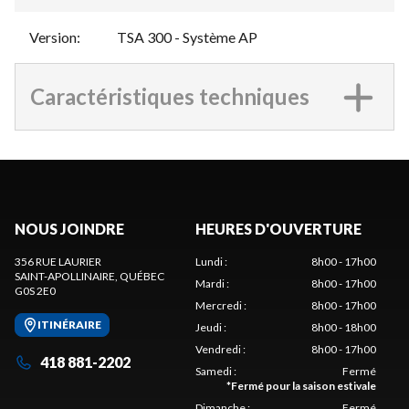
Version
:
TSA 300 - Système AP
Caractéristiques techniques
NOUS JOINDRE
HEURES D'OUVERTURE
356 RUE LAURIER
Lundi
:
8h00 - 17h00
SAINT-APOLLINAIRE
, QUÉBEC
Mardi
:
8h00 - 17h00
G0S 2E0
Mercredi
:
8h00 - 17h00
ITINÉRAIRE
Jeudi
:
8h00 - 18h00
Vendredi
:
8h00 - 17h00
418 881-2202
Samedi
:
Fermé
*
Fermé pour la saison estivale
Dimanche
:
Fermé