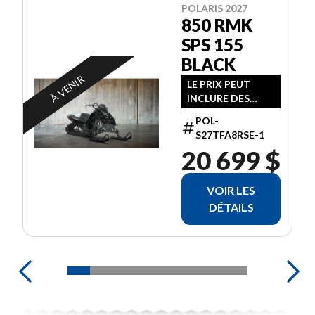
POLARIS 2027
850 RMK
SPS 155
BLACK
À VENIR
LE PRIX PEUT
INCLURE DES
FRAIS
POL-
SUPPLÉMENTAIRE
S27TFA8RSE-1
S
20 699 $
VOIR LES
DÉTAILS