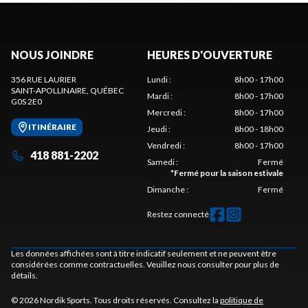
NOUS JOINDRE
HEURES D'OUVERTURE
356 RUE LAURIER
Lundi
:
8h00 - 17h00
SAINT-APOLLINAIRE
, QUÉBEC
Mardi
:
8h00 - 17h00
G0S 2E0
Mercredi
:
8h00 - 17h00
ITINÉRAIRE
Jeudi
:
8h00 - 18h00
Vendredi
:
8h00 - 17h00
418 881-2202
Samedi
:
Fermé
*
Fermé pour la saison estivale
Dimanche
:
Fermé
Restez connecté
Les données affichées sont à titre indicatif seulement et ne peuvent être
considérées comme contractuelles. Veuillez nous consulter pour plus de
détails.
© 2026 Nordik Sports. Tous droits réservés. Consultez la
politique de