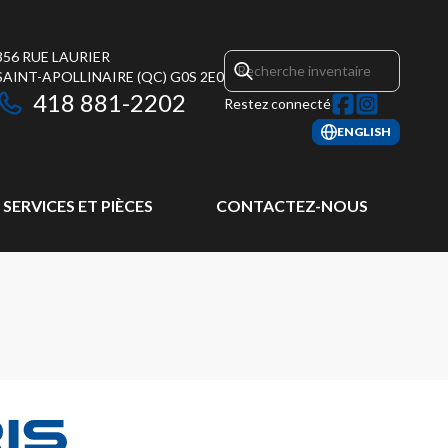
356 RUE LAURIER
SAINT-APOLLINAIRE
(QC)
G0S 2E0
418 881-2202
Restez connecté
ENGLISH
SERVICES ET PIÈCES
CONTACTEZ-NOUS