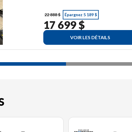
22 888 $
Épargnez 5 189 $
17 699 $
VOIR LES DÉTAILS
S