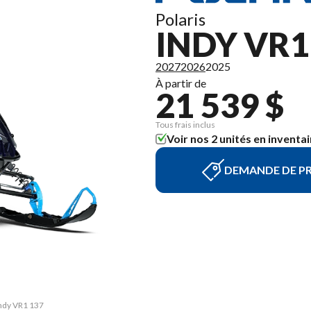
Polaris
INDY VR1
2027
2026
2025
À partir de
21 539 $
Tous frais inclus
Voir nos 2 unités en inventai
DEMANDE DE PR
Indy VR1 137