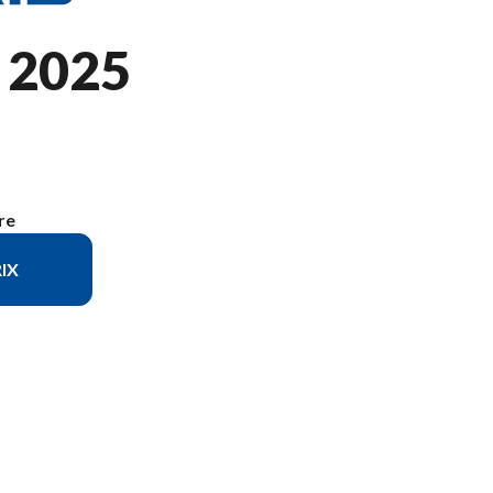
 2025
re
IX