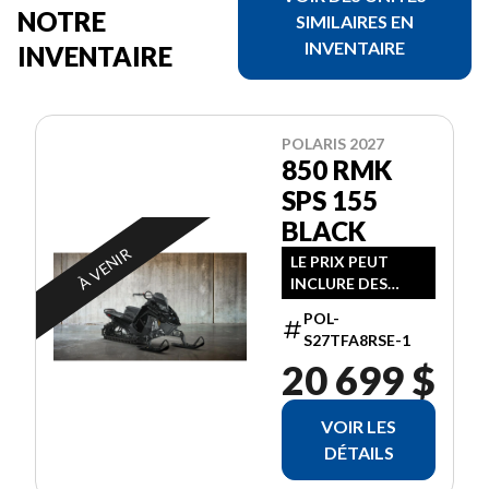
NOTRE
SIMILAIRES EN
INVENTAIRE
INVENTAIRE
POLARIS 2027
850 RMK
SPS 155
BLACK
À VENIR
LE PRIX PEUT
INCLURE DES
FRAIS
POL-
SUPPLÉMENTAIRE
S27TFA8RSE-1
S
20 699 $
VOIR LES
DÉTAILS