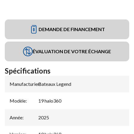
DEMANDE DE FINANCEMENT
ÉVALUATION DE VOTRE ÉCHANGE
Spécifications
Manufacturier
Bateaux Legend
:
Modèle
:
19 halo360
Année
:
2025