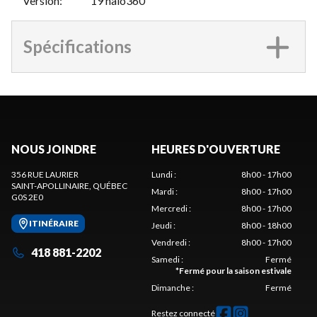
Version
:
19 halo360
Spécifications
NOUS JOINDRE
HEURES D'OUVERTURE
356 RUE LAURIER
Lundi
:
8h00 - 17h00
SAINT-APOLLINAIRE
, QUÉBEC
Mardi
:
8h00 - 17h00
G0S 2E0
Mercredi
:
8h00 - 17h00
ITINÉRAIRE
Jeudi
:
8h00 - 18h00
Vendredi
:
8h00 - 17h00
418 881-2202
Samedi
:
Fermé
*
Fermé pour la saison estivale
Dimanche
:
Fermé
Restez connecté