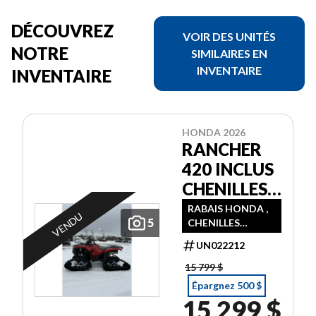
DÉCOUVREZ
VOIR DES UNITÉS
NOTRE
SIMILAIRES EN
INVENTAIRE
INVENTAIRE
HONDA 2026
RANCHER
420 INCLUS
CHENILLES
CAMSO X4S
RABAIS HONDA ,
VENDU
5
CHENILLES
INCLUSES
UN022212
15 799 $
Épargnez 500 $
15 299 $