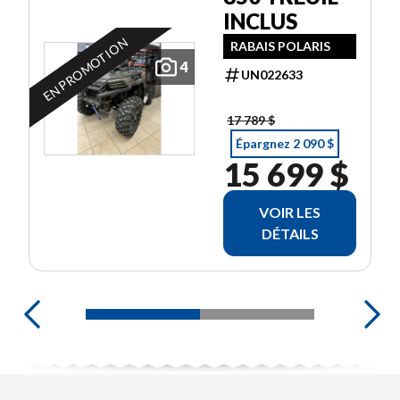
INCLUS
EN PROMOTION
RABAIS POLARIS
4
UN022633
17 789 $
Épargnez 2 090 $
15 699 $
VOIR LES
DÉTAILS