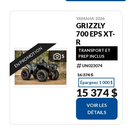
YAMAHA 2026
GRIZZLY
700 EPS XT-
R
EN PROMOTION
TRANSPORT ET
5
PREP INCLUS
UN023074
16 374 $
Épargnez 1 000 $
15 374 $
VOIR LES
DÉTAILS