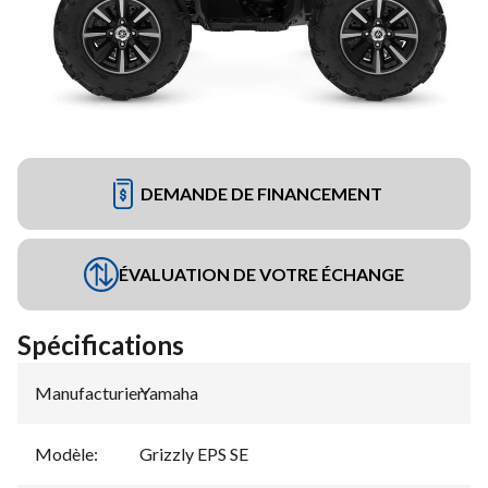
DEMANDE DE FINANCEMENT
ÉVALUATION DE VOTRE ÉCHANGE
Spécifications
Manufacturier
Yamaha
:
Modèle
:
Grizzly EPS SE