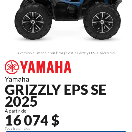
La version du modèle sur l'image est le Grizzly EPS SE Vieux bleu
Yamaha
GRIZZLY EPS SE
2025
À partir de
16 074 $
Tous frais inclus