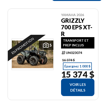
YAMAHA 2026
GRIZZLY
700 EPS XT-
R
EN PROMOTION
TRANSPORT ET
5
PREP INCLUS
UN023074
16 374 $
Épargnez 1 000 $
15 374 $
VOIR LES
DÉTAILS