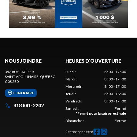
NOUS JOINDRE
HEURES D'OUVERTURE
356 RUE LAURIER
Lundi
:
8h00 - 17h00
SAINT-APOLLINAIRE
, QUÉBEC
Mardi
:
8h00 - 17h00
G0S 2E0
Mercredi
:
8h00 - 17h00
ITINÉRAIRE
Jeudi
:
8h00 - 18h00
Vendredi
:
8h00 - 17h00
418 881-2202
Samedi
:
Fermé
*
Fermé pour la saison estivale
Dimanche
:
Fermé
Restez connecté