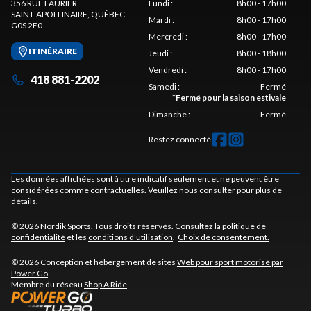
356 RUE LAURIER
Lundi
:
8h00 - 17h00
SAINT-APOLLINAIRE
, QUÉBEC
Mardi
:
8h00 - 17h00
G0S 2E0
Mercredi
:
8h00 - 17h00
ITINÉRAIRE
Jeudi
:
8h00 - 18h00
Vendredi
:
8h00 - 17h00
418 881-2202
Samedi
:
Fermé
*
Fermé pour la saison estivale
Dimanche
:
Fermé
Restez connecté
Les données affichées sont à titre indicatif seulement et ne peuvent être
considérées comme contractuelles. Veuillez nous consulter pour plus de
détails.
© 2026 Nordik Sports. Tous droits réservés. Consultez la
politique de
confidentialité
et les
conditions d'utilisation
.
Choix de consentement.
© 2026 Conception et hébergement de sites
Web pour sport motorisé par
Power Go
.
Membre du réseau
Shop A Ride
.