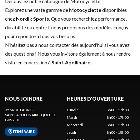
Découvrez notre catalogue de Motocyclette
Explorez une vaste gamme de
Motocyclette
disponibles
chez
Nordik Sports
. Que vous recherchiez performance,
durabilité ou confort, nous proposons des modèles conçus
pour répondre à tous vos besoins.
N'hésitez pas à
nous contacter
dès aujourd'hui si vous avez
des questions ! Nous vous invitons également à nous rendre
visite en concession à
Saint-Apollinaire
.
NOUS JOINDRE
HEURES D'OUVERTURE
356 RUE LAURIER
Lundi
:
8h00 - 17h00
SAINT-APOLLINAIRE
, QUÉBEC
Mardi
:
8h00 - 17h00
G0S 2E0
Mercredi
:
8h00 - 17h00
ITINÉRAIRE
Jeudi
:
8h00 - 18h00
Vendredi
:
8h00 - 17h00