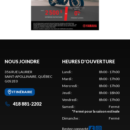
NOUS JOINDRE
HEURES D'OUVERTURE
356 RUE LAURIER
Lundi
:
8h00 - 17h00
SAINT-APOLLINAIRE
, QUÉBEC
Mardi
:
8h00 - 17h00
G0S 2E0
Mercredi
:
8h00 - 17h00
ITINÉRAIRE
Jeudi
:
8h00 - 18h00
Vendredi
:
8h00 - 17h00
418 881-2202
Samedi
:
Fermé
*
Fermé pour la saison estivale
Dimanche
:
Fermé
Restez connecté