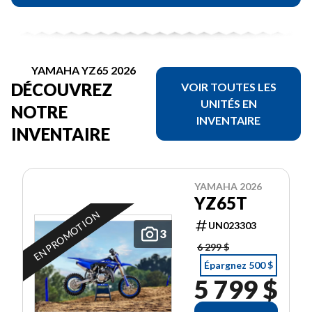
YAMAHA YZ65 2026
DÉCOUVREZ
VOIR TOUTES LES
UNITÉS EN
NOTRE
INVENTAIRE
INVENTAIRE
YAMAHA 2026
YZ65T
EN PROMOTION
UN023303
3
6 299 $
Épargnez 500 $
5 799 $