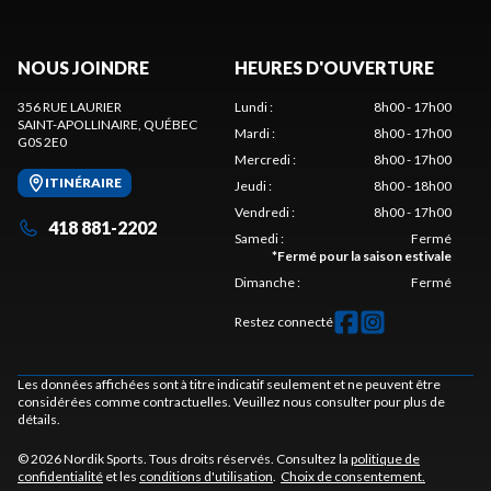
NOUS JOINDRE
HEURES D'OUVERTURE
356 RUE LAURIER
Lundi
:
8h00 - 17h00
SAINT-APOLLINAIRE
, QUÉBEC
Mardi
:
8h00 - 17h00
G0S 2E0
Mercredi
:
8h00 - 17h00
ITINÉRAIRE
Jeudi
:
8h00 - 18h00
Vendredi
:
8h00 - 17h00
418 881-2202
Samedi
:
Fermé
*
Fermé pour la saison estivale
Dimanche
:
Fermé
Restez connecté
Les données affichées sont à titre indicatif seulement et ne peuvent être
considérées comme contractuelles. Veuillez nous consulter pour plus de
détails.
© 2026 Nordik Sports. Tous droits réservés. Consultez la
politique de
confidentialité
et les
conditions d'utilisation
.
Choix de consentement.