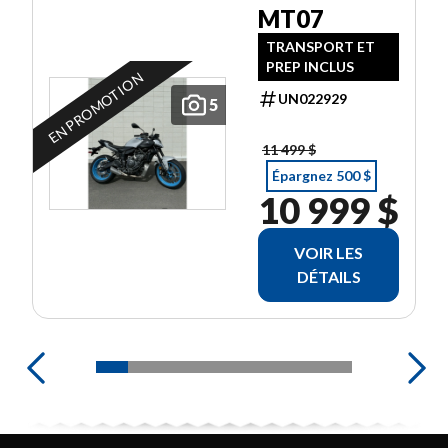
MT07
TRANSPORT ET
PREP INCLUS
EN PROMOTION
UN022929
5
11 499 $
Épargnez 500 $
10 999 $
VOIR LES
DÉTAILS